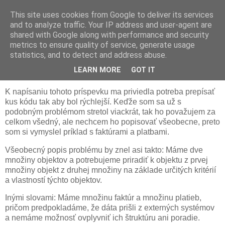
This site uses cookies from Google to deliver its services
Zont
and to analyze traffic. Your IP address and user-agent are
shared with Google along with performance and security
metrics to ensure quality of service, generate usage
statistics, and to detect and address abuse.
nedeľa 4. septembra 2011
Párovacie algoritmy
LEARN MORE
GOT IT
K napísaniu tohoto príspevku ma priviedla potreba prepísať
kus kódu tak aby bol rýchlejší. Keďže som sa už s
podobným problémom stretol viackrát, tak ho považujem za
celkom všedný, ale nechcem ho popisovať všeobecne, preto
som si vymyslel príklad s faktúrami a platbami.
Všeobecný popis problému by znel asi takto: Máme dve
množiny objektov a potrebujeme priradiť k objektu z prvej
množiny objekt z druhej množiny na základe určitých kritérií
a vlastností týchto objektov.
Inými slovami: Máme množinu faktúr a množinu platieb,
pričom predpokladáme, že dáta prišli z externých systémov
a nemáme možnosť ovplyvniť ich štruktúru ani poradie.