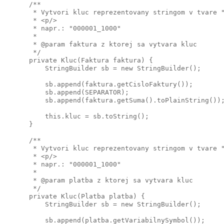
      /**

       * Vytvori kluc reprezentovany stringom v tvare "
       * <p/>

       * napr.: "000001_1000"

       *

       * @param faktura z ktorej sa vytvara kluc

       */

      private Kluc(Faktura faktura) {

          StringBuilder sb = new StringBuilder();

          sb.append(faktura.getCisloFaktury());

          sb.append(SEPARATOR);

          sb.append(faktura.getSuma().toPlainString());
          this.kluc = sb.toString();

      }

      /**

       * Vytvori kluc reprezentovany stringom v tvare "
       * <p/>

       * napr.: "000001_1000"

       *

       * @param platba z ktorej sa vytvara kluc

       */

      private Kluc(Platba platba) {

          StringBuilder sb = new StringBuilder();

          sb.append(platba.getVariabilnySymbol());
