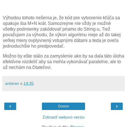
Výhodou tohoto riešenia je, že kód pre vytvorenie kľúča sa
opakuje iba M+N krát. Samozrejme nie vždy je možné
všetky podmienky zakódovať priamo do String-u. Tiež
považujem za výhodu, že výkon algoritmu nieje až do takej
veľkej miery ovplyvnený vstupnými dátami a teda je oveľa
jednoduchšie ho predpovedať.
Možno by ešte stálo za zamyslenie ako by sa dala táto úloha
efektívne rozdeliť aby sa mohla vykonávať paralelne, ale to
už nechám na čitateľovi.
antaran
o
14:35
‹
›
Domov
Zobraziť webovú verziu