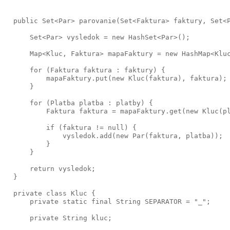
  public Set<Par> parovanie(Set<Faktura> faktury, Set<P
      Set<Par> vysledok = new HashSet<Par>();

      Map<Kluc, Faktura> mapaFaktury = new HashMap<Kluc
      for (Faktura faktura : faktury) {

          mapaFaktury.put(new Kluc(faktura), faktura);

      }

      for (Platba platba : platby) {

          Faktura faktura = mapaFaktury.get(new Kluc(pl
          if (faktura != null) {

              vysledok.add(new Par(faktura, platba));

          }

      }

      return vysledok;

  }

  private class Kluc {

      private static final String SEPARATOR = "_";

      private String kluc;
