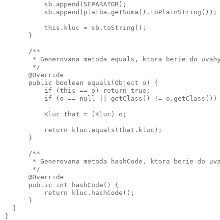
          sb.append(SEPARATOR);

          sb.append(platba.getSuma().toPlainString());

          this.kluc = sb.toString();

      }

      /**

       * Generovana metoda equals, ktora berie do uvahy
       */

      @Override

      public boolean equals(Object o) {

          if (this == o) return true;

          if (o == null || getClass() != o.getClass()) 
          Kluc that = (Kluc) o;

          return kluc.equals(that.kluc);

      }

      /**

       * Generovana metoda hashCode, ktora berie do uva
       */

      @Override

      public int hashCode() {

          return kluc.hashCode();

      }

  }
