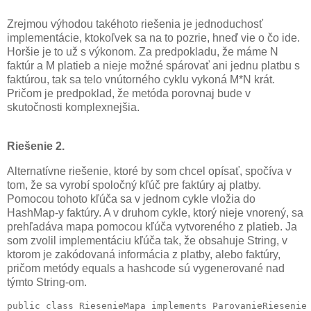
Zrejmou výhodou takéhoto riešenia je jednoduchosť
implementácie, ktokoľvek sa na to pozrie, hneď vie o čo ide.
Horšie je to už s výkonom. Za predpokladu, že máme N
faktúr a M platieb a nieje možné spárovať ani jednu platbu s
faktúrou, tak sa telo vnútorného cyklu vykoná M*N krát.
Pričom je predpoklad, že metóda porovnaj bude v
skutočnosti komplexnejšia.
Riešenie 2.
Alternatívne riešenie, ktoré by som chcel opísať, spočíva v
tom, že sa vyrobí spoločný kľúč pre faktúry aj platby.
Pomocou tohoto kľúča sa v jednom cykle vložia do
HashMap-y faktúry. A v druhom cykle, ktorý nieje vnorený, sa
prehľadáva mapa pomocou kľúča vytvoreného z platieb. Ja
som zvolil implementáciu kľúča tak, že obsahuje String, v
ktorom je zakódovaná informácia z platby, alebo faktúry,
pričom metódy equals a hashcode sú vygenerované nad
týmto String-om.
public class RiesenieMapa implements ParovanieRiesenie 