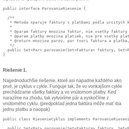
public interface ParovanieRiesenie {

  /**

   * Metoda sparuje faktury s platbami podla urcitych k
   *

   * @param faktury mnozina faktur, nie vsetky faktury 
   * @param platby mnozina platieb, nie pre vsetky plat
   * @return mnozina parov, par tvori faktura a platba,
   */

  public Set<Par> parovanie(Set<Faktura> faktury, Set<P
Riešenie 1.
Najjednoduchšie riešenie, ktoré asi napadne každého ako
prvé, je cyklus v cykle. Funguje tak, že vo vonkajšom cykle
prechádzame všetky faktúry a vo vnútornom platby. Keď
narazíme na zhodu, tak vytvoríme pár a vyskočíme z
vnútorného cyklu. (predpoklad jedna faktúra môže mať iba
jednu platbu a naopak)
public class RiesenieCyklus implements ParovanieRieseni
  public Set<Par> parovanie(Set<Faktura> faktury, Set<P