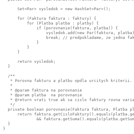
      Set<Par> vysledok = new HashSet<Par>();

      for (Faktura faktura : faktury) {

          for (Platba platba : platby) {

              if (porovnanie(faktura, platba)) {

                  vysledok.add(new Par(faktura, platba)
                  break; // predpokladame, ze jedna fak
              }

          }

      }

      return vysledok;

  }

  /**

   * Porovna fakturu a platbu opdla urcitych kriterii.

   *

   * @param faktura na porovnanie

   * @param platba  na porovnanie

   * @return vrati true ak sa cislo faktury rovna varia
   */

  private boolean porovnanie(Faktura faktura, Platba pl
      return faktura.getCisloFaktury().equals(platba.ge
              && faktura.getSuma().equals(platba.getSum
  }
